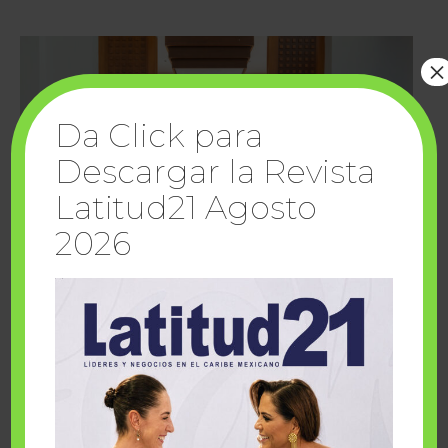
×
Da Click para
Descargar la Revista
Latitud21 Agosto
2026
Cuando la solidaridad inspira; cumplen
sueños Fairmont Mayakoba y Make-A-Wish
México
1 julio, 2026