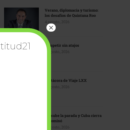
Verano, diplomacia y turismo:
los desafíos de Quintana Roo
4 agosto, 2026
×
titud21
Competir sin atajos
4 agosto, 2026
Bitácora de Viaje LXX
3 agosto, 2026
EU sube la parada y Cuba cierra
el dominó
3 agosto, 2026