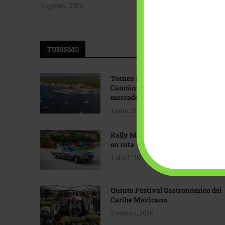
3 agosto, 2026
TURISMO
Torneo Internacional de Pesca
Cancún: Navegando hacia nuevos
mercados
1 julio, 2026
Rally Maya: Herencia automotriz
en ruta
1 abril, 2026
Quinto Festival Gastronómico del
Caribe Mexicano
2 marzo, 2026