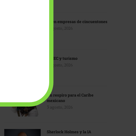
IA en empresas de cincuentones
3 agosto, 2026
TMEC y turismo
3 agosto, 2026
Un respiro para el Caribe
mexicano
3 agosto, 2026
Sherlock Holmes y la IA