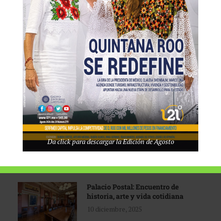
Tecnológico de Monterrey
3 agosto, 2026
Promoción turística con visión
1 abril, 2026
Industria global en
Da click para descargar la Edición de Agosto
reconfiguración
31 marzo, 2026
Palacio Postal: Encuentro de
historia, arte y vida cotidiana
10 diciembre, 2025