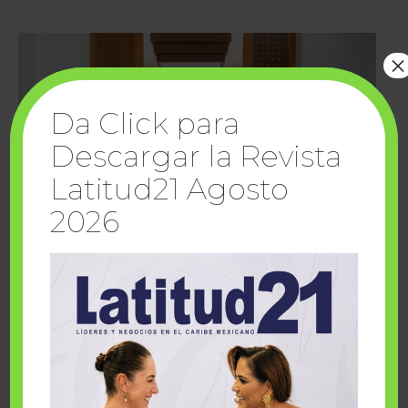
×
Da Click para
Descargar la Revista
Latitud21 Agosto
2026
Cuando la solidaridad inspira; cumplen
sueños Fairmont Mayakoba y Make-A-Wish
México
1 julio, 2026