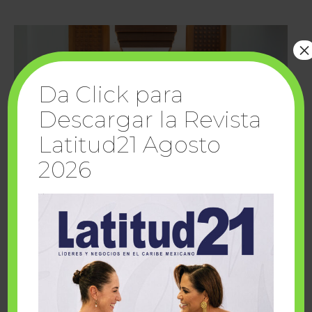
×
Da Click para
Descargar la Revista
Latitud21 Agosto
2026
Cuando la solidaridad inspira; cumplen
sueños Fairmont Mayakoba y Make-A-Wish
México
1 julio, 2026