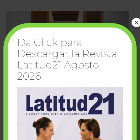
×
Da Click para
Descargar la Revista
Latitud21 Agosto
2026
Cuando la solidaridad inspira; cumplen
sueños Fairmont Mayakoba y Make-A-Wish
México
1 julio, 2026