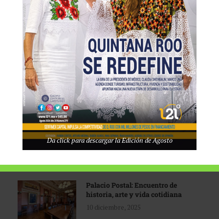
Tecnológico de Monterrey
3 agosto, 2026
Promoción turística con visión
1 abril, 2026
Industria global en
Da click para descargar la Edición de Agosto
reconfiguración
31 marzo, 2026
Palacio Postal: Encuentro de
historia, arte y vida cotidiana
10 diciembre, 2025