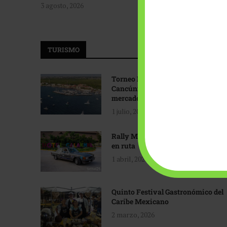
3 agosto, 2026
TURISMO
Torneo Internacional de Pesca
Cancún: Navegando hacia nuevos
mercados
1 julio, 2026
Rally Maya: Herencia automotriz
en ruta
1 abril, 2026
Quinto Festival Gastronómico del
Caribe Mexicano
2 marzo, 2026