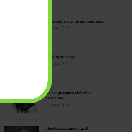
IA en empresas de cincuentones
3 agosto, 2026
TMEC y turismo
3 agosto, 2026
Un respiro para el Caribe
mexicano
3 agosto, 2026
Sherlock Holmes y la IA