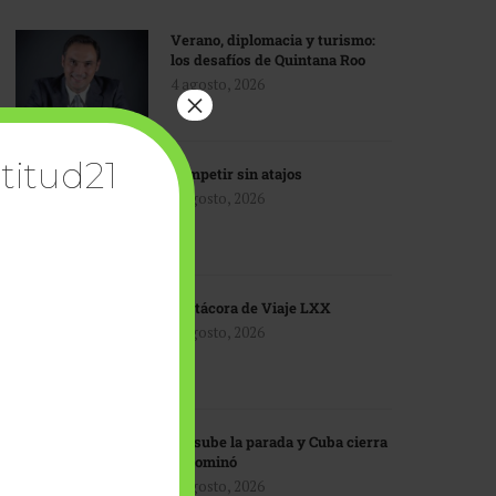
Verano, diplomacia y turismo:
los desafíos de Quintana Roo
4 agosto, 2026
×
titud21
Competir sin atajos
4 agosto, 2026
Bitácora de Viaje LXX
3 agosto, 2026
EU sube la parada y Cuba cierra
el dominó
3 agosto, 2026