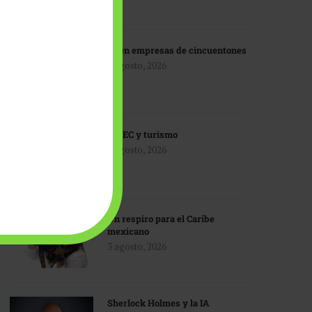
IA en empresas de cincuentones
3 agosto, 2026
TMEC y turismo
3 agosto, 2026
Un respiro para el Caribe
mexicano
3 agosto, 2026
Sherlock Holmes y la IA