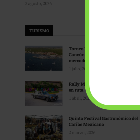
3 agosto, 2026
TURISMO
Torneo Internacional de Pesca
Cancún: Navegando hacia nuevos
mercados
1 julio, 2026
Rally Maya: Herencia automotriz
en ruta
1 abril, 2026
Quinto Festival Gastronómico del
Caribe Mexicano
2 marzo, 2026