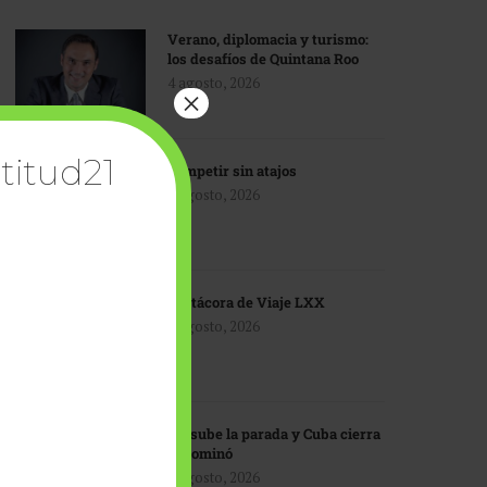
Verano, diplomacia y turismo:
los desafíos de Quintana Roo
4 agosto, 2026
×
titud21
Competir sin atajos
4 agosto, 2026
Bitácora de Viaje LXX
3 agosto, 2026
EU sube la parada y Cuba cierra
el dominó
3 agosto, 2026