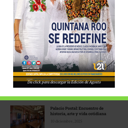
Tecnológico de Monterrey
3 agosto, 2026
Promoción turística con visión
1 abril, 2026
Industria global en
Da click para descargar la Edición de Agosto
reconfiguración
31 marzo, 2026
Palacio Postal: Encuentro de
historia, arte y vida cotidiana
10 diciembre, 2025