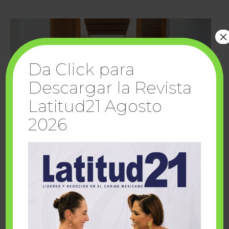
×
Da Click para
Descargar la Revista
Latitud21 Agosto
2026
Cuando la solidaridad inspira; cumplen
sueños Fairmont Mayakoba y Make-A-Wish
México
1 julio, 2026