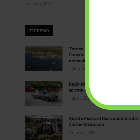
3 agosto, 2026
TURISMO
Torneo Internacional de Pesca
Cancún: Navegando hacia nuevos
mercados
1 julio, 2026
Rally Maya: Herencia automotriz
en ruta
1 abril, 2026
Quinto Festival Gastronómico del
Caribe Mexicano
2 marzo, 2026