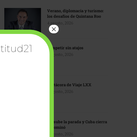
Verano, diplomacia y turismo:
los desafíos de Quintana Roo
4 agosto, 2026
×
titud21
Competir sin atajos
4 agosto, 2026
Bitácora de Viaje LXX
3 agosto, 2026
EU sube la parada y Cuba cierra
el dominó
3 agosto, 2026