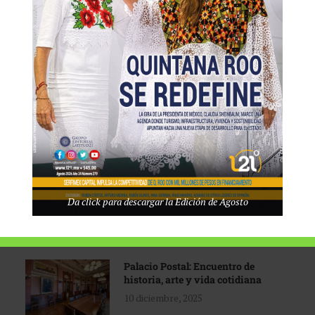
Tecnológico de Monterrey
3 agosto, 2026
Promoción turística con visión
1 abril, 2026
Industria global en
Da click para descargar la Edición de Agosto
reconfiguración
31 marzo, 2026
Palacio Postal: Encuentro de
historia, arte y vida cotidiana
10 diciembre, 2025