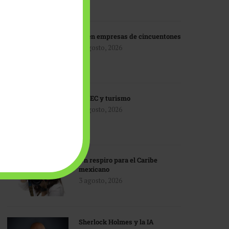
IA en empresas de cincuentones
3 agosto, 2026
TMEC y turismo
3 agosto, 2026
Un respiro para el Caribe
mexicano
3 agosto, 2026
Sherlock Holmes y la IA