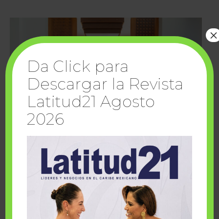
×
Da Click para
Descargar la Revista
Latitud21 Agosto
2026
Cuando la solidaridad inspira; cumplen
sueños Fairmont Mayakoba y Make-A-Wish
México
1 julio, 2026