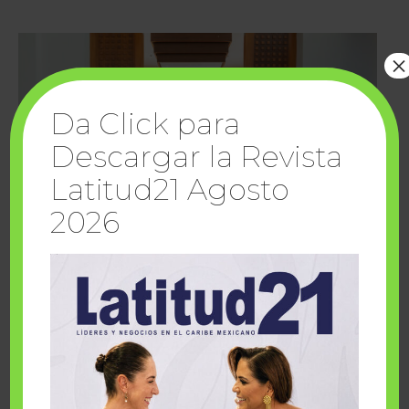
×
Da Click para
Descargar la Revista
Latitud21 Agosto
2026
Cuando la solidaridad inspira; cumplen
sueños Fairmont Mayakoba y Make-A-Wish
México
1 julio, 2026