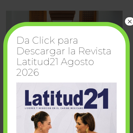
×
Da Click para
Descargar la Revista
Latitud21 Agosto
2026
Cuando la solidaridad inspira; cumplen
sueños Fairmont Mayakoba y Make-A-Wish
México
1 julio, 2026