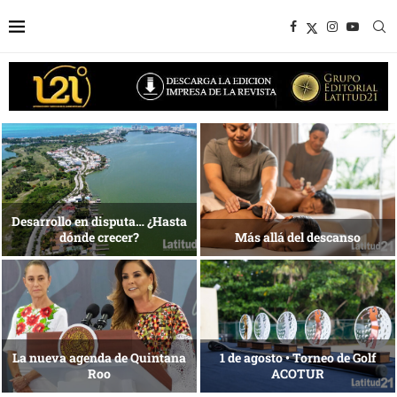
1 al 28 de agosto •
Energía que Impulsa la
Fundación Isleña
competitividad
Reconocimiento de viajeros
La esencia del servicio