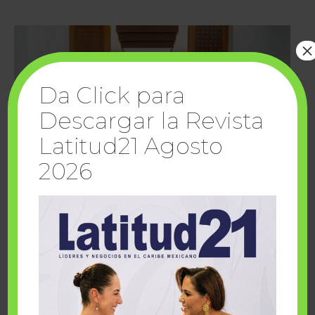
×
Da Click para
Descargar la Revista
Latitud21 Agosto
2026
Cuando la solidaridad inspira; cumplen
sueños Fairmont Mayakoba y Make-A-Wish
México
1 julio, 2026