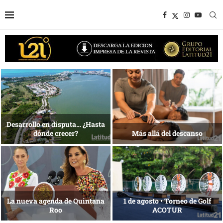
1 al 28 de agosto •
Energía que Impulsa la
Fundación Isleña
competitividad
Reconocimiento de viajeros
La esencia del servicio