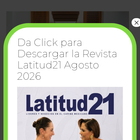
×
Da Click para
Descargar la Revista
Latitud21 Agosto
2026
Cuando la solidaridad inspira; cumplen
sueños Fairmont Mayakoba y Make-A-Wish
México
1 julio, 2026