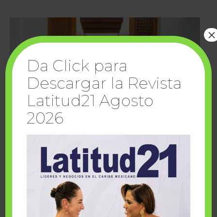
×
Da Click para
Descargar la Revista
Latitud21 Agosto
2026
Cuando la solidaridad inspira; cumplen
sueños Fairmont Mayakoba y Make-A-Wish
México
1 julio, 2026