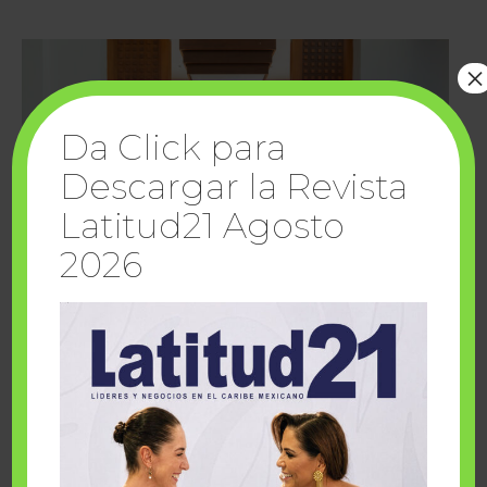
×
Da Click para
Descargar la Revista
Latitud21 Agosto
2026
Cuando la solidaridad inspira; cumplen
sueños Fairmont Mayakoba y Make-A-Wish
México
1 julio, 2026