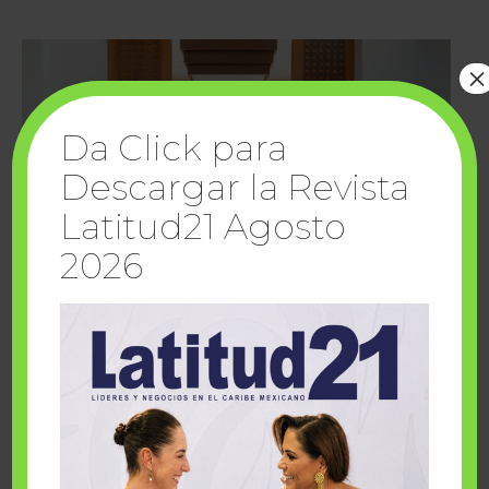
×
Da Click para
Descargar la Revista
Latitud21 Agosto
2026
Cuando la solidaridad inspira; cumplen
sueños Fairmont Mayakoba y Make-A-Wish
México
1 julio, 2026