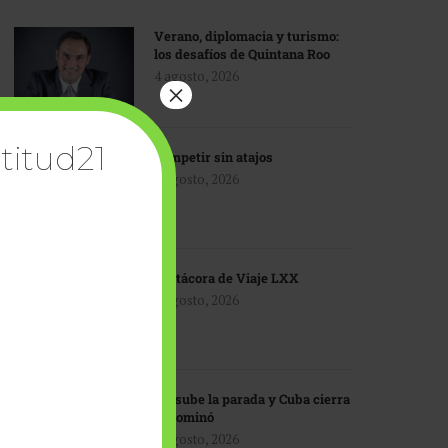
Verano, diplomacia y turismo:
los desafíos de Quintana Roo
4 agosto, 2026
×
titud21
Competir sin atajos
4 agosto, 2026
Bitácora de Viaje LXX
3 agosto, 2026
EU sube la parada y Cuba cierra
el dominó
3 agosto, 2026