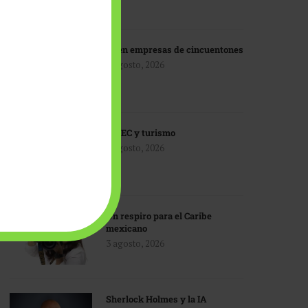
IA en empresas de cincuentones
3 agosto, 2026
TMEC y turismo
3 agosto, 2026
Un respiro para el Caribe
mexicano
3 agosto, 2026
Sherlock Holmes y la IA