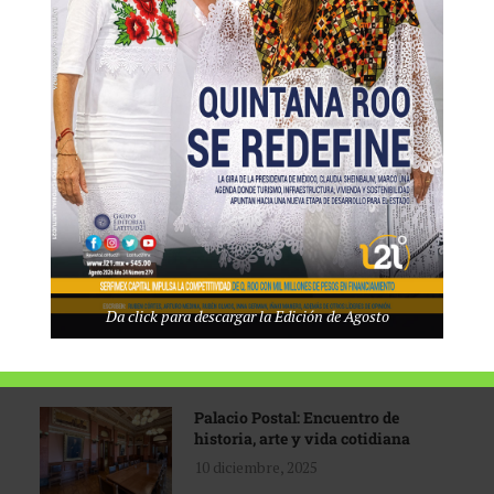
Tecnológico de Monterrey
3 agosto, 2026
Promoción turística con visión
1 abril, 2026
Industria global en
Da click para descargar la Edición de Agosto
reconfiguración
31 marzo, 2026
Palacio Postal: Encuentro de
historia, arte y vida cotidiana
10 diciembre, 2025