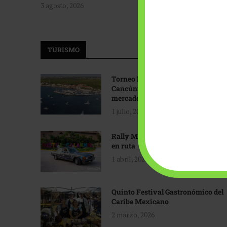
3 agosto, 2026
TURISMO
Torneo Internacional de Pesca
Cancún: Navegando hacia nuevos
mercados
1 julio, 2026
Rally Maya: Herencia automotriz
en ruta
1 abril, 2026
Quinto Festival Gastronómico del
Caribe Mexicano
2 marzo, 2026