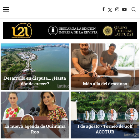
1 al 28 de agosto •
Energía que Impulsa la
Fundación Isleña
competitividad
Reconocimiento de viajeros
La esencia del servicio