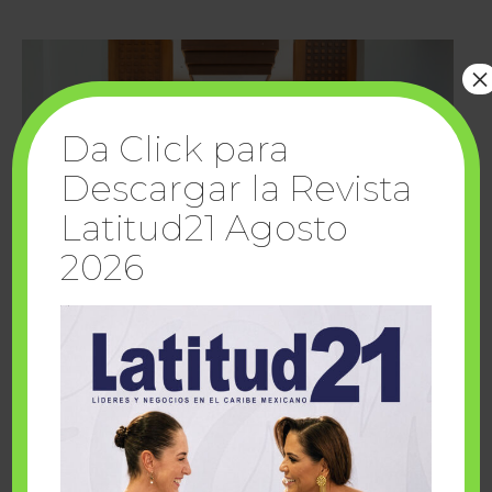
×
Da Click para
Descargar la Revista
Latitud21 Agosto
2026
Cuando la solidaridad inspira; cumplen
sueños Fairmont Mayakoba y Make-A-Wish
México
1 julio, 2026