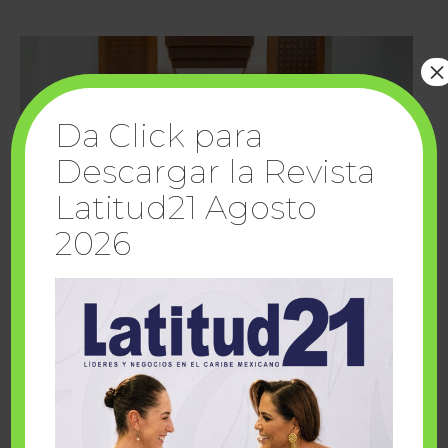
×
Da Click para
Descargar la Revista
Latitud21 Agosto
2026
Cuando la solidaridad inspira; cumplen
sueños Fairmont Mayakoba y Make-A-Wish
México
1 julio, 2026