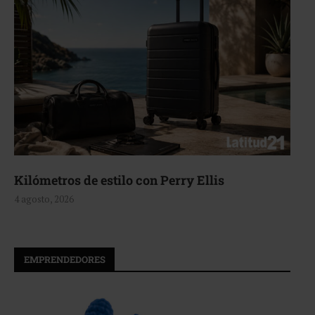
etros de estilo con Perry Ellis
Aerie
o, 2026
4 agosto
EMPRENDEDORES