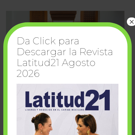
×
Da Click para
Descargar la Revista
Latitud21 Agosto
2026
Cuando la solidaridad inspira; cumplen
sueños Fairmont Mayakoba y Make-A-Wish
México
1 julio, 2026