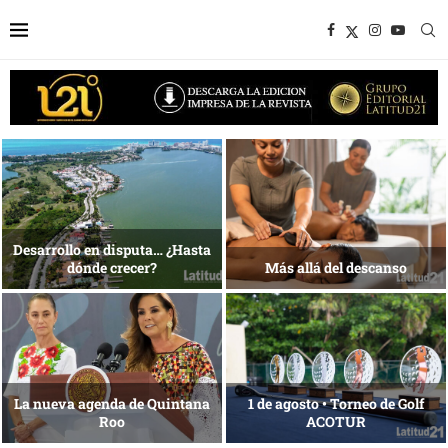
1 al 28 de agosto •
Energía que Impulsa la
Fundación Isleña
competitividad
Reconocimiento de viajeros
La esencia del servicio