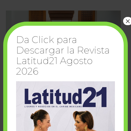
×
Da Click para
Descargar la Revista
Latitud21 Agosto
2026
Cuando la solidaridad inspira; cumplen
sueños Fairmont Mayakoba y Make-A-Wish
México
1 julio, 2026