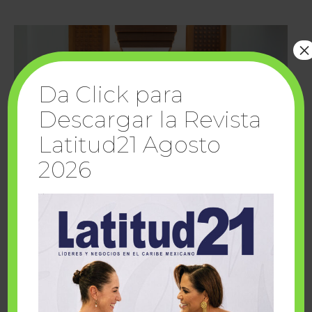
×
Da Click para
Descargar la Revista
Latitud21 Agosto
2026
Cuando la solidaridad inspira; cumplen
sueños Fairmont Mayakoba y Make-A-Wish
México
1 julio, 2026