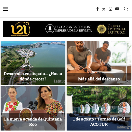
1 al 28 de agosto •
Energía que Impulsa la
Fundación Isleña
competitividad
Reconocimiento de viajeros
La esencia del servicio