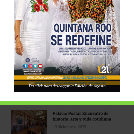
Tecnológico de Monterrey
3 agosto, 2026
Promoción turística con visión
1 abril, 2026
Industria global en
Da click para descargar la Edición de Agosto
reconfiguración
31 marzo, 2026
Palacio Postal: Encuentro de
historia, arte y vida cotidiana
10 diciembre, 2025