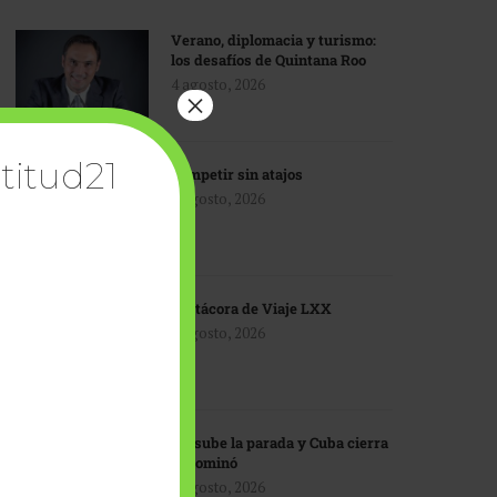
Verano, diplomacia y turismo:
los desafíos de Quintana Roo
4 agosto, 2026
×
titud21
Competir sin atajos
4 agosto, 2026
Bitácora de Viaje LXX
3 agosto, 2026
EU sube la parada y Cuba cierra
el dominó
3 agosto, 2026