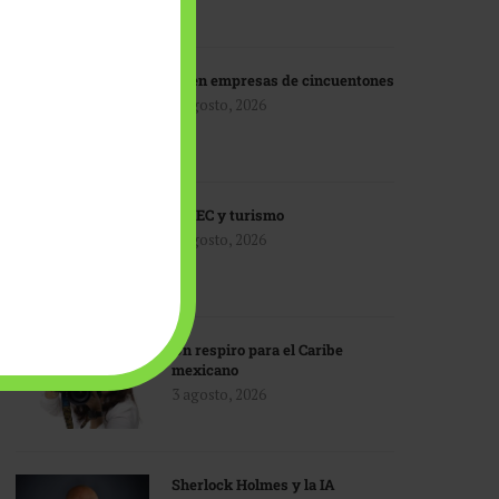
IA en empresas de cincuentones
3 agosto, 2026
TMEC y turismo
3 agosto, 2026
Un respiro para el Caribe
mexicano
3 agosto, 2026
Sherlock Holmes y la IA