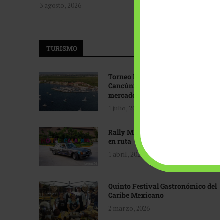
3 agosto, 2026
TURISMO
Torneo Internacional de Pesca
Cancún: Navegando hacia nuevos
mercados
1 julio, 2026
Rally Maya: Herencia automotriz
en ruta
1 abril, 2026
Quinto Festival Gastronómico del
Caribe Mexicano
2 marzo, 2026