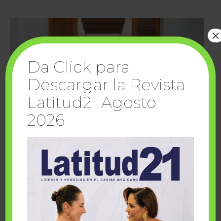
×
Da Click para
Descargar la Revista
Latitud21 Agosto
2026
Cuando la solidaridad inspira; cumplen
sueños Fairmont Mayakoba y Make-A-Wish
México
1 julio, 2026