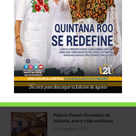
Tecnológico de Monterrey
3 agosto, 2026
Promoción turística con visión
1 abril, 2026
Industria global en
Da click para descargar la Edición de Agosto
reconfiguración
31 marzo, 2026
Palacio Postal: Encuentro de
historia, arte y vida cotidiana
10 diciembre, 2025