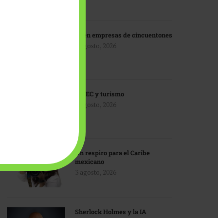
IA en empresas de cincuentones
3 agosto, 2026
TMEC y turismo
3 agosto, 2026
Un respiro para el Caribe
mexicano
3 agosto, 2026
Sherlock Holmes y la IA