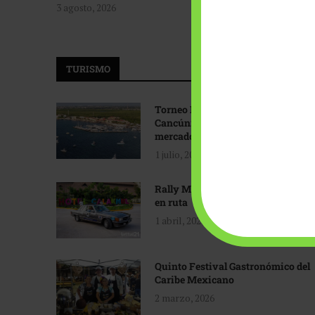
3 agosto, 2026
TURISMO
Torneo Internacional de Pesca
Cancún: Navegando hacia nuevos
mercados
1 julio, 2026
Rally Maya: Herencia automotriz
en ruta
1 abril, 2026
Quinto Festival Gastronómico del
Caribe Mexicano
2 marzo, 2026