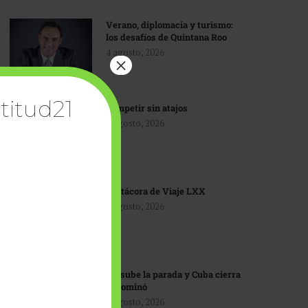
Verano, diplomacia y turismo:
los desafíos de Quintana Roo
4 agosto, 2026
×
titud21
Competir sin atajos
4 agosto, 2026
Bitácora de Viaje LXX
3 agosto, 2026
EU sube la parada y Cuba cierra
el dominó
3 agosto, 2026