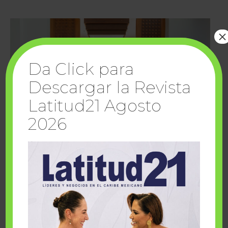
×
Da Click para
Descargar la Revista
Latitud21 Agosto
2026
Cuando la solidaridad inspira; cumplen
sueños Fairmont Mayakoba y Make-A-Wish
México
1 julio, 2026