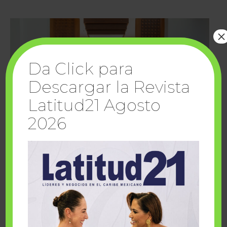
×
Da Click para
Descargar la Revista
Latitud21 Agosto
2026
Cuando la solidaridad inspira; cumplen
sueños Fairmont Mayakoba y Make-A-Wish
México
1 julio, 2026