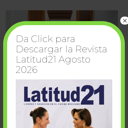
×
Da Click para
Descargar la Revista
Latitud21 Agosto
2026
Cuando la solidaridad inspira; cumplen
sueños Fairmont Mayakoba y Make-A-Wish
México
1 julio, 2026