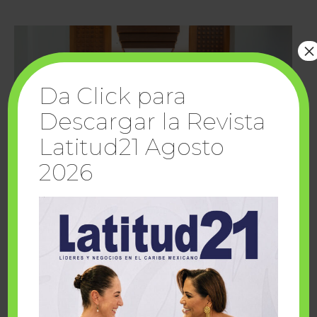
×
Da Click para
Descargar la Revista
Latitud21 Agosto
2026
Cuando la solidaridad inspira; cumplen
sueños Fairmont Mayakoba y Make-A-Wish
México
1 julio, 2026