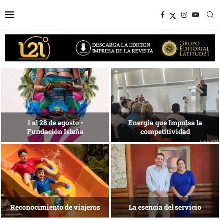
Desarrollo en disputa… ¿Hasta
dónde crecer?
Más allá del descanso
La nueva agenda de Quintana
1 de agosto • Torneo de Golf
Roo
ACOTUR