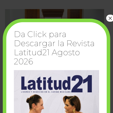
×
Da Click para
Descargar la Revista
Latitud21 Agosto
2026
Cuando la solidaridad inspira; cumplen
sueños Fairmont Mayakoba y Make-A-Wish
México
1 julio, 2026