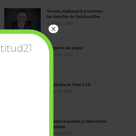
Verano, diplomacia y turismo:
los desafíos de Quintana Roo
4 agosto, 2026
×
titud21
Competir sin atajos
4 agosto, 2026
Bitácora de Viaje LXX
3 agosto, 2026
EU sube la parada y Cuba cierra
el dominó
3 agosto, 2026