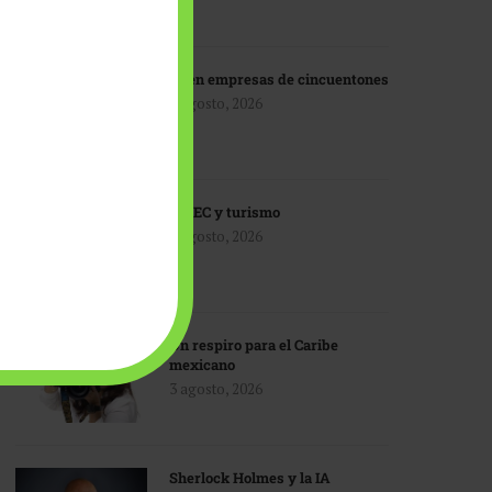
IA en empresas de cincuentones
3 agosto, 2026
TMEC y turismo
3 agosto, 2026
Un respiro para el Caribe
mexicano
3 agosto, 2026
Sherlock Holmes y la IA