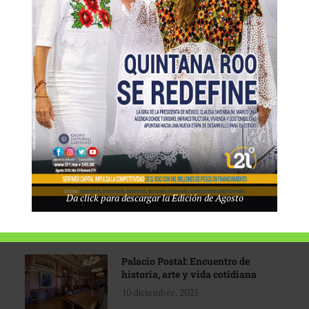
Tecnológico de Monterrey
3 agosto, 2026
Promoción turística con visión
1 abril, 2026
Industria global en
Da click para descargar la Edición de Agosto
reconfiguración
31 marzo, 2026
Palacio Postal: Encuentro de
historia, arte y vida cotidiana
10 diciembre, 2025