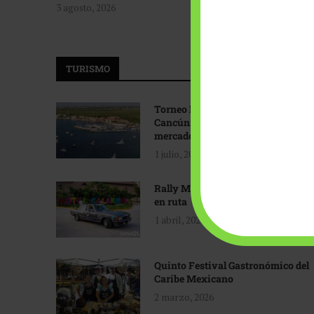
3 agosto, 2026
TURISMO
Torneo Internacional de Pesca
Cancún: Navegando hacia nuevos
mercados
1 julio, 2026
Rally Maya: Herencia automotriz
en ruta
1 abril, 2026
Quinto Festival Gastronómico del
Caribe Mexicano
2 marzo, 2026