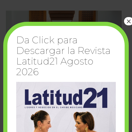
×
Da Click para
Descargar la Revista
Latitud21 Agosto
2026
Cuando la solidaridad inspira; cumplen
sueños Fairmont Mayakoba y Make-A-Wish
México
1 julio, 2026