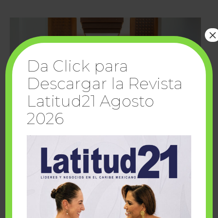
×
Da Click para
Descargar la Revista
Latitud21 Agosto
2026
Cuando la solidaridad inspira; cumplen
sueños Fairmont Mayakoba y Make-A-Wish
México
1 julio, 2026