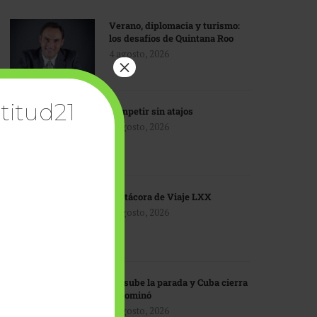
Verano, diplomacia y turismo:
los desafíos de Quintana Roo
4 agosto, 2026
×
titud21
Competir sin atajos
4 agosto, 2026
Bitácora de Viaje LXX
3 agosto, 2026
EU sube la parada y Cuba cierra
el dominó
3 agosto, 2026