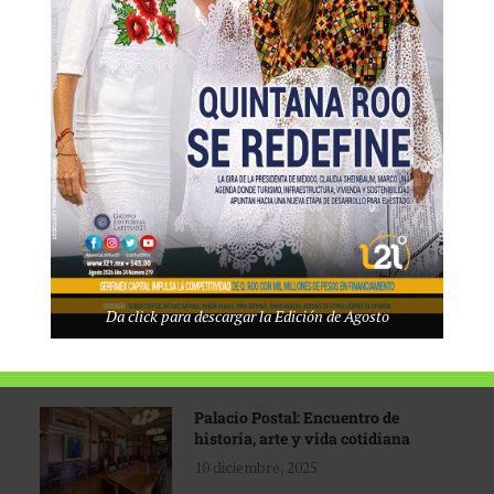
Tecnológico de Monterrey
3 agosto, 2026
Promoción turística con visión
1 abril, 2026
Industria global en
Da click para descargar la Edición de Agosto
reconfiguración
31 marzo, 2026
Palacio Postal: Encuentro de
historia, arte y vida cotidiana
10 diciembre, 2025