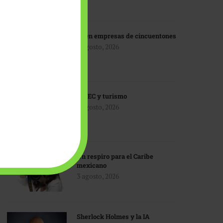
IA en empresas de cincuentones
3 agosto, 2026
TMEC y turismo
3 agosto, 2026
Un respiro para el Caribe
mexicano
3 agosto, 2026
Sherlock Holmes y la IA