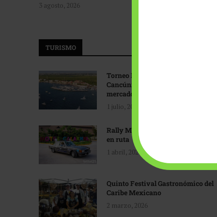
3 agosto, 2026
TURISMO
Torneo Internacional de Pesca
Cancún: Navegando hacia nuevos
mercados
1 julio, 2026
Rally Maya: Herencia automotriz
en ruta
1 abril, 2026
Quinto Festival Gastronómico del
Caribe Mexicano
2 marzo, 2026