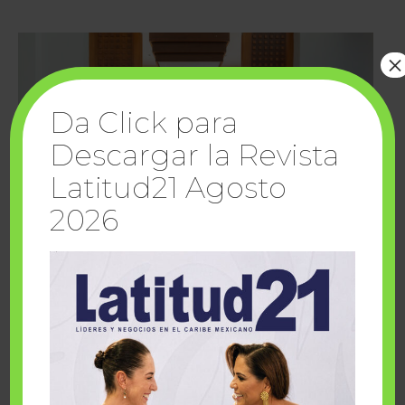
×
Da Click para
Descargar la Revista
Latitud21 Agosto
2026
Cuando la solidaridad inspira; cumplen
sueños Fairmont Mayakoba y Make-A-Wish
México
1 julio, 2026