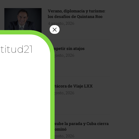
Verano, diplomacia y turismo:
los desafíos de Quintana Roo
4 agosto, 2026
×
titud21
Competir sin atajos
4 agosto, 2026
Bitácora de Viaje LXX
3 agosto, 2026
EU sube la parada y Cuba cierra
el dominó
3 agosto, 2026