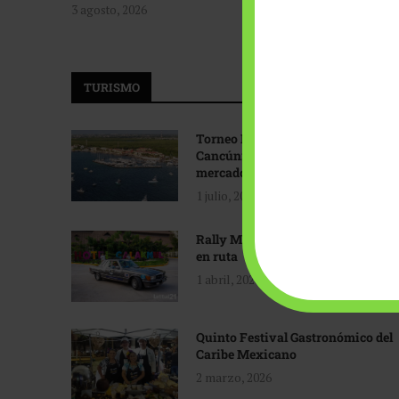
3 agosto, 2026
TURISMO
Torneo Internacional de Pesca
Cancún: Navegando hacia nuevos
mercados
1 julio, 2026
Rally Maya: Herencia automotriz
en ruta
1 abril, 2026
Quinto Festival Gastronómico del
Caribe Mexicano
2 marzo, 2026