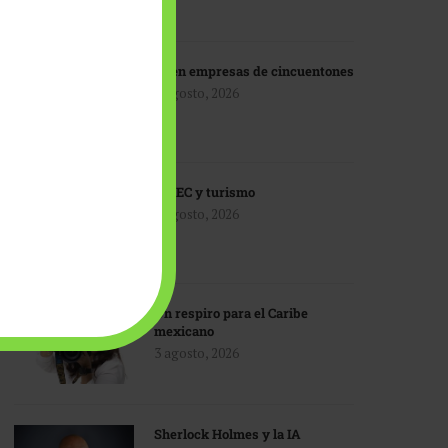
IA en empresas de cincuentones
3 agosto, 2026
TMEC y turismo
3 agosto, 2026
Un respiro para el Caribe
mexicano
3 agosto, 2026
Sherlock Holmes y la IA