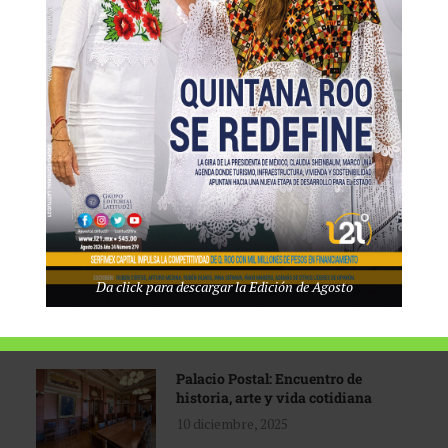
Tecnológico de Monterrey
3 agosto, 2026
Promoción turística con visión
1 abril, 2026
Industria global en
Da click para descargar la Edición de Agosto
reconfiguración
31 marzo, 2026
Palacio Postal: Encuentro de
historia, arte y vida cotidiana
10 diciembre, 2025