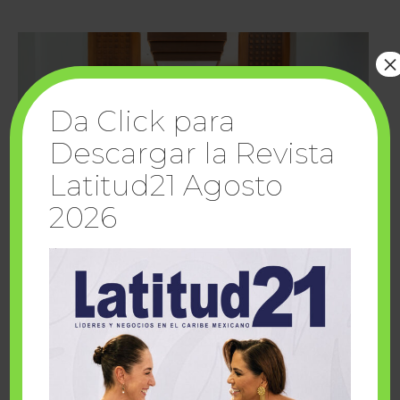
×
Da Click para
Descargar la Revista
Latitud21 Agosto
2026
Cuando la solidaridad inspira; cumplen
sueños Fairmont Mayakoba y Make-A-Wish
México
1 julio, 2026