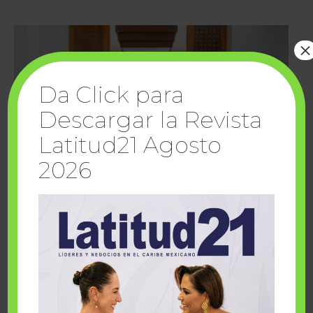
×
Da Click para
Descargar la Revista
Latitud21 Agosto
2026
Cuando la solidaridad inspira; cumplen
sueños Fairmont Mayakoba y Make-A-Wish
México
1 julio, 2026