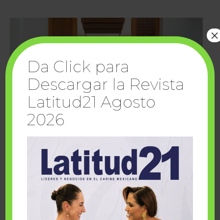
×
Da Click para
Descargar la Revista
Latitud21 Agosto
2026
Cuando la solidaridad inspira; cumplen
sueños Fairmont Mayakoba y Make-A-Wish
México
1 julio, 2026