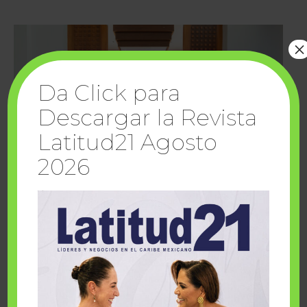
×
Da Click para
Descargar la Revista
Latitud21 Agosto
2026
Cuando la solidaridad inspira; cumplen
sueños Fairmont Mayakoba y Make-A-Wish
México
1 julio, 2026