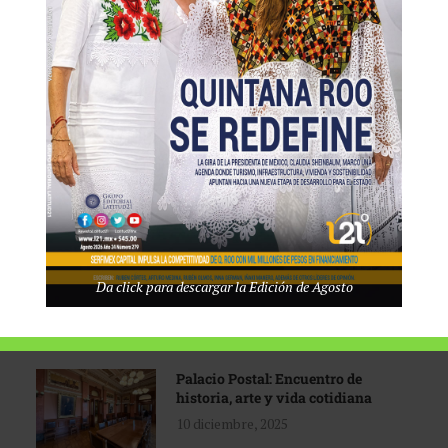
Tecnológico de Monterrey
3 agosto, 2026
Promoción turística con visión
1 abril, 2026
Industria global en
Da click para descargar la Edición de Agosto
reconfiguración
31 marzo, 2026
Palacio Postal: Encuentro de
historia, arte y vida cotidiana
10 diciembre, 2025