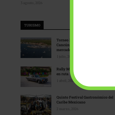
3 agosto, 2026
TURISMO
Torneo Internacional de Pesca
Cancún: Navegando hacia nuevos
mercados
1 julio, 2026
Rally Maya: Herencia automotriz
en ruta
1 abril, 2026
Quinto Festival Gastronómico del
Caribe Mexicano
2 marzo, 2026