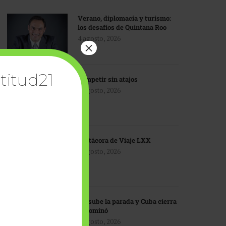
Verano, diplomacia y turismo:
los desafíos de Quintana Roo
4 agosto, 2026
×
titud21
Competir sin atajos
4 agosto, 2026
Bitácora de Viaje LXX
3 agosto, 2026
EU sube la parada y Cuba cierra
el dominó
3 agosto, 2026