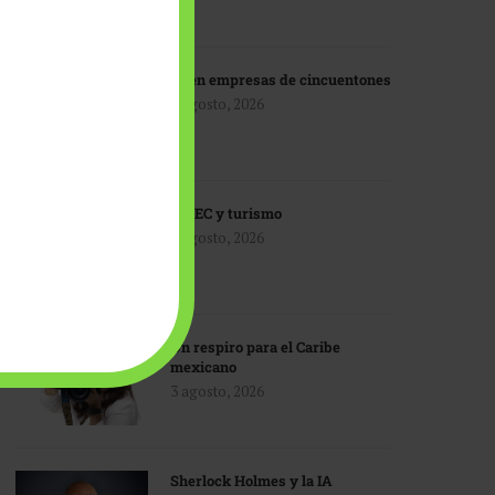
IA en empresas de cincuentones
3 agosto, 2026
TMEC y turismo
3 agosto, 2026
Un respiro para el Caribe
mexicano
3 agosto, 2026
Sherlock Holmes y la IA