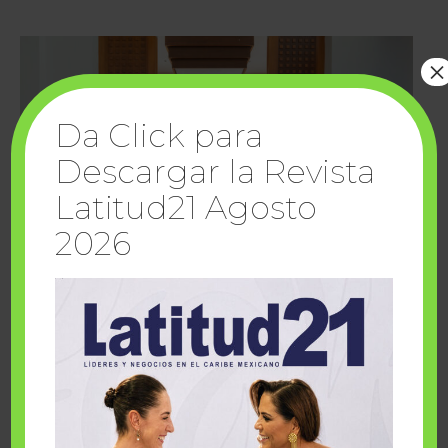
×
Da Click para
Descargar la Revista
Latitud21 Agosto
2026
Cuando la solidaridad inspira; cumplen
sueños Fairmont Mayakoba y Make-A-Wish
México
1 julio, 2026