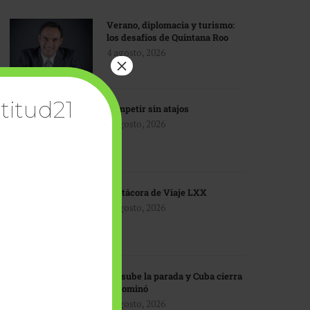
Verano, diplomacia y turismo:
los desafíos de Quintana Roo
4 agosto, 2026
×
titud21
Competir sin atajos
4 agosto, 2026
Bitácora de Viaje LXX
3 agosto, 2026
EU sube la parada y Cuba cierra
el dominó
3 agosto, 2026