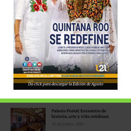
Tecnológico de Monterrey
3 agosto, 2026
Promoción turística con visión
1 abril, 2026
Industria global en
Da click para descargar la Edición de Agosto
reconfiguración
31 marzo, 2026
Palacio Postal: Encuentro de
historia, arte y vida cotidiana
10 diciembre, 2025