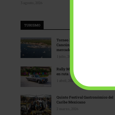
3 agosto, 2026
TURISMO
Torneo Internacional de Pesca
Cancún: Navegando hacia nuevos
mercados
1 julio, 2026
Rally Maya: Herencia automotriz
en ruta
1 abril, 2026
Quinto Festival Gastronómico del
Caribe Mexicano
2 marzo, 2026